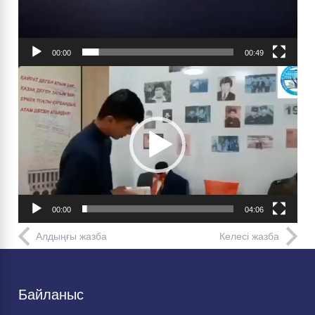
00:00
00:49
Видео
плейер
00:00
04:06
Алдыңғы жазба
Келесі жазба
Байланыс