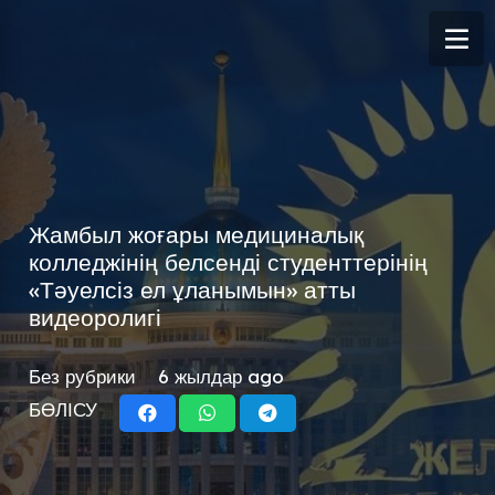
Жамбыл жоғары медициналық
колледжінің белсенді студенттерінің
«Тәуелсіз ел ұланымын» атты
видеоролигі
Без рубрики
6 жылдар ago
БӨЛІСУ