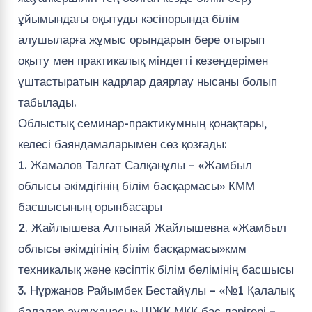
ұйымындағы оқытуды кәсіпорында білім
алушыларға жұмыс орындарын бере отырып
оқыту мен практикалық міндетті кезеңдерімен
ұштастыратын кадрлар даярлау нысаны болып
табылады.
Облыстық семинар-практикумның қонақтары,
келесі баяндамаларымен сөз қозғады:
1. Жамалов Талғат Салқанұлы – «Жамбыл
облысы әкімдігінің білім басқармасы» КММ
басшысының орынбасары
2. Жайлышева Алтынай Жайлышевна «Жамбыл
облысы әкімдігінің білім басқармасы»кмм
техникалық және кәсіптік білім бөлімінің басшысы
3. Нұржанов Райымбек Бестайұлы – «№1 Қалалық
балалар ауруханасы» ШЖҚ МКК бас дәрігері –