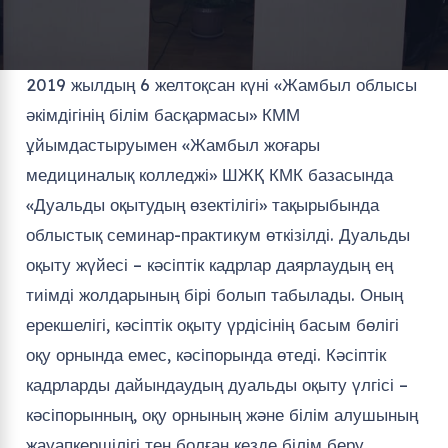
2019 жылдың 6 желтоқсан күні «Жамбыл облысы
әкімдігінің білім басқармасы» КММ
ұйымдастыруымен «Жамбыл жоғары
медициналық колледжі» ШЖҚ КМК базасында
«Дуальды оқытудың өзектілігі» тақырыбында
облыстық семинар-практикум өткізілді. Дуальды
оқыту жүйесі – кәсіптік кадрлар даярлаудың ең
тиімді жолдарының бірі болып табылады. Оның
ерекшелігі, кәсіптік оқыту үрдісінің басым бөлігі
оқу орнында емес, кәсіпорында өтеді. Кәсіптік
кадрларды дайындаудың дуальды оқыту үлгісі –
кәсіпорынны
ң, оқу орнының және білім алушының
жауапкершілігі тең болған кезде білім беру