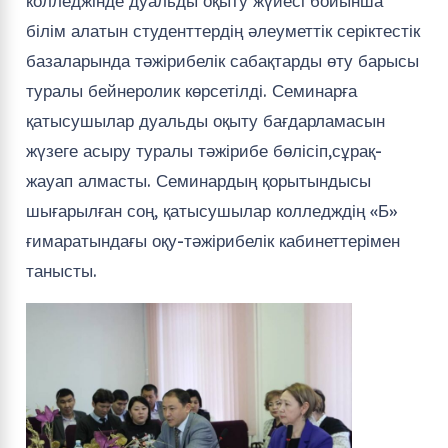
колледжінде дуальды оқыту жүйесі бойынша
білім алатын студенттердің әлеуметтік серіктестік
базаларында тәжірибелік сабақтарды өту барысы
туралы бейнеролик көрсетілді. Семинарға
қатысушылар дуальды оқыту бағдарламасын
жүзеге асыру туралы тәжірибе бөлісіп,сұрақ-
жауап алмасты. Семинардың қорытындысы
шығарылған соң, қатысушылар колледждің «Б»
ғимаратындағы оқу-тәжірибелік кабинеттерімен
танысты.