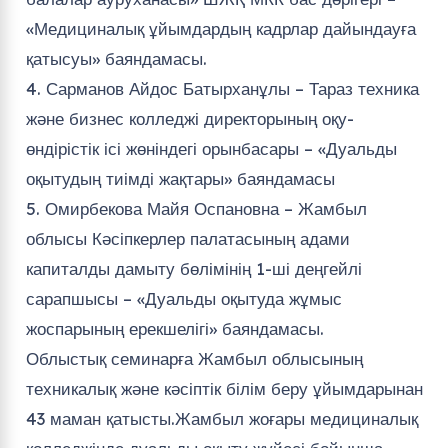
«Медициналық ұйымдардың кадрлар дайындауға
қатысуы» баяндамасы.
4. Сарманов Айдос Батырханұлы – Тараз техника
және бизнес колледжі директорының оқу-
өндірістік ісі жөніндегі орынбасары – «Дуальды
оқытудың тиімді жақтары» баяндамасы
5. Омирбекова Майя Оспановна – Жамбыл
облысы Кәсіпкерлер палатасының адами
капиталды дамыту бөлімінің 1-ші деңгейлі
сарапшысы – «Дуальды оқытуда жұмыс
жоспарының ерекшелігі» баяндамасы.
Облыстық семинарға Жамбыл облысының
техникалық және кәсіптік білім беру ұйымдарынан
43 маман қатысты.Жамбыл жоғары медициналық