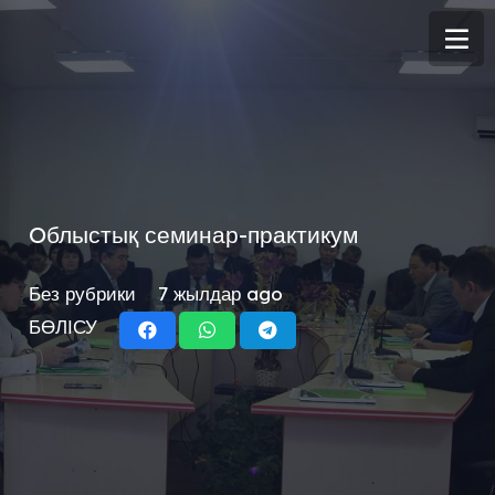
Oблыстық семинар-практикум
Без рубрики
7 жылдар ago
БӨЛІСУ