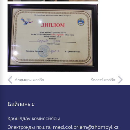
Алдыңғы жазба
Келесі жазба
Байланыс
Қабылдау комиссиясы
Электронды пошта: med.col.priem@zhambyl.kz