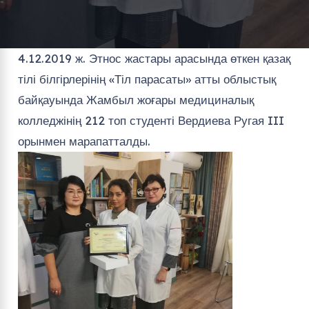
4.12.2019 ж. Этнос жастары арасында өткен қазақ
тілі білгірлерінің «Тіл парасаты» атты облыстық
байқауында Жамбыл жоғары медициналық
колледжінің 212 топ студенті Вердиева Ругая III
орынмен марапатталды.