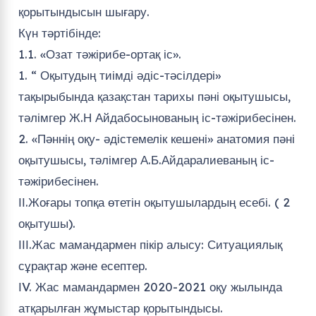
қорытындысын шығару.
Күн тәртібінде:
1.1. «Озат тәжірибе-ортақ іс».
1. “ Оқытудың тиімді әдіс-тәсілдері»
тақырыбында қазақстан тарихы пәні оқытушысы,
тәлімгер Ж.Н Айдабосынованың іс-тәжірибесінен.
2. «Пәннің оқу- әдістемелік кешені» анатомия пәні
оқытушысы, тәлімгер А.Б.Айдаралиеваның іс-
тәжірибесінен.
ІІ.Жоғары топқа өтетін оқытушылардың есебі. ( 2
оқытушы).
ІІІ.Жас мамандармен пікір алысу: Ситуациялық
сұрақтар және есептер.
ІV. Жас мамандармен 2020-2021 оқу жылында
атқарылған жұмыстар қорытындысы.