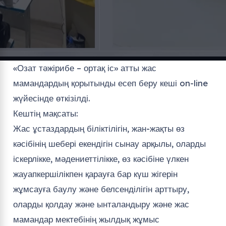
«Озат тәжірибе – ортақ іс» атты жас
мамандардың қорытынды есеп беру кеші on-line
жүйесінде өткізілді.
Кештің мақсаты:
Жас ұстаздардың біліктілігін, жан-жақты өз
кәсібінің шебері екендігін сынау арқылы, оларды
іскерлікке, мәдениеттілікке, өз кәсібіне үлкен
жауапкершілікпен қарауға бар күш жігерін
жұмсауға баулу және белсенділігін арттыру,
оларды қолдау және ынталандыру және жас
мамандар мектебінің жылдық жұмыс