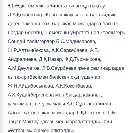
3.1.Әдістемелік кабинет атынан құттықтау.
Д.А.Қонаевтың «Көргені жақсы көш бастайды»
деген тамаша сөзі бар, жас мамандарға бағыт-
бағдар беретін, білмегенін үйрететін ол -тәлімгері.
Сондай тәлімгерлер Б.С.Мадимарова,
Ж.Р.Алтынбекова, А.К.Серкебаева, А.Б.
Айдралиева, Д.Қ.Назар, Ф.Д.Турмысова,
А.М.Дәулетов, Л.Б.Саурбаева және семинарларда
өз тәжірибесімен бөліскен оқытушылар
Ж.Н.Айдабосынова, А.К.Коконбаева,
А.К.Кудайбергенова мен бағдарламалық
қамтамасыз ету маманы А.С.Сұлтанғалиева
Алғыс хатпен, жас мамандар Г.Қ.Септесін, Г.Б.
Таңат Мақтау қағазымен марапатталды. Кеш
«Ұстазым» әнімен аяқталды.