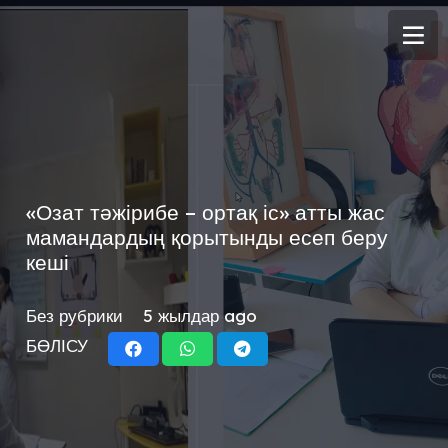
«Озат тәжірибе – ортақ іс» атты жас
мамандардың қорытынды есеп беру
кеші
Без рубрики
5 жылдар ago
БӨЛІСУ