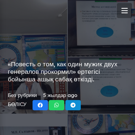
«Повесть о том, как один мужик двух
генералов прокормил» ертегісі
бойынша ашық сабақ өткізді.
Без рубрики
5 жылдар ago
БӨЛІСУ