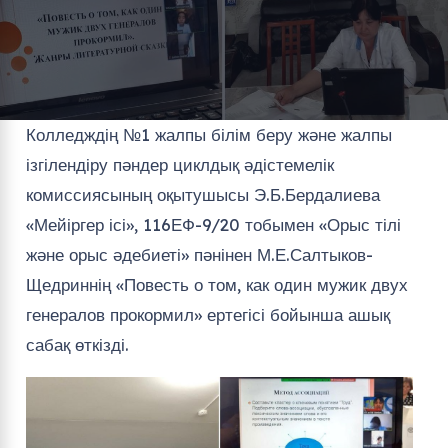
Колледждің №1 жалпы білім беру және жалпы
ізгілендіру пәндер циклдық әдістемелік
комиссиясының оқытушысы Э.Б.Бердалиева
«Мейіргер ісі», 116ЕФ-9/20 тобымен «Орыс тілі
және орыс әдебиеті» пәнінен М.Е.Салтыков-
Щедриннің «Повесть о том, как один мужик двух
генералов прокормил» ертегісі бойынша ашық
сабақ өткізді.