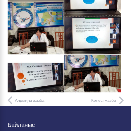
Алдыңғы жазба
Келесі жазба
Байланыс