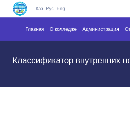
Каз
Рус
Eng
Главная
О колледже
Администрация
О
Классификатор внутренних н