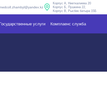
Корпус А, Ниеткалиева 20
medcoll.zhambyl@yandex.kz
Корпус Б, Пушкина 22,
Корпус В, Рысбек батыра 15Б
Государственные услуги
Комплаенс служба