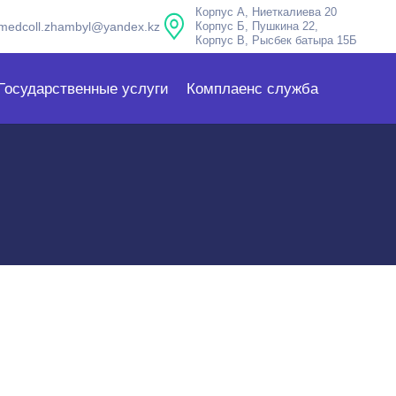
Корпус А, Ниеткалиева 20
medcoll.zhambyl@yandex.kz
Корпус Б, Пушкина 22,
Корпус В, Рысбек батыра 15Б
Государственные услуги
Комплаенс служба