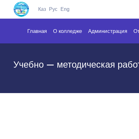
Каз
Рус
Eng
Главная
О колледже
Администрация
О
Учебно — методическая рабо