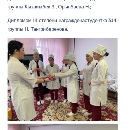
группы Кызаимбек З., Орынбаева Н.;
Дипломом ІІІ степени награжденастудентка 314
группы Н. Тангриберенова.