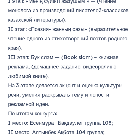
I этап: «Менің сүйікті жазушым » — (чтение
монолога из произведений писателей-классиков
казахской литературы).
II этап: «Поэзия- жанның сазы» (выразительное
чтение одного из стихотворений поэтов родного
края).
III этап: Бук слэм — (Book slam) – книжная
реклама, (домашнее задание: видеоролик о
любимой книге).
На 3 этапе делается акцент и оценка культуры
речи, умения раскрывать тему и ясности
рекламной идеи.
По итогам конкурса:
I место: Есенмұрат Бақдаулет группа 108;
II место: Алтынбек Ақбота 104 группа;