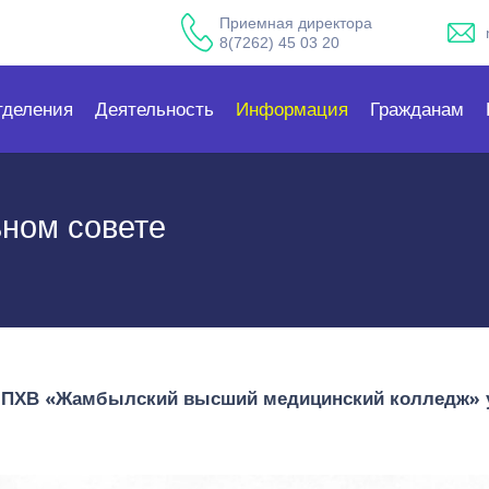
Приемная директора
8(7262) 45 03 20
тделения
Деятельность
Информация
Гражданам
ом совете
ПХВ «Жамбылский высший медицинский колледж» у