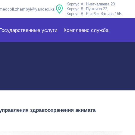
Корпус А, Ниеткалиева 20
medcoll.zhambyl@yandex.kz
Корпус Б, Пушкина 22,
Корпус В, Рысбек батыра 15Б
Государственные услуги
Комплаенс служба
правления здравоохранения акимата