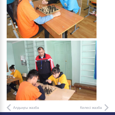
Алдыңғы жазба
Келесі жазба