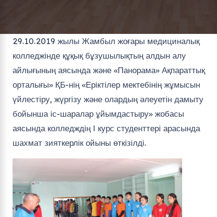
29.10.2019 жылы Жамбыл жоғары медициналық
колледжінде құқық бұзушылықтың алдын алу
айлығының аясында және «Панорама» Ақпараттық
орталығы» ҚБ-нің «Еріктілер мектебінің жұмысын
үйлестіру, жүргізу және олардың әлеуетін дамыту
бойынша іс-шаралар ұйымдастыру» жобасы
аясында колледждің І курс студенттері арасында
шахмат зияткерлік ойыны өткізілді.