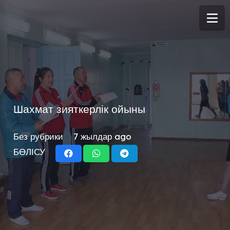
Шахмат зияткерлік ойыны
Без рубрики
7 жылдар ago
БӨЛІСУ