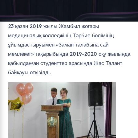
23 қазан 2019 жылы Жамбыл жоғары
медициналық колледжінің Тәрбие бөлімінің
ұйымдастыруымен «Заман талабына сай
мемлекет» тақырыбында 2019-2020 оқу жылында
қабылданған студенттер арасында Жас Талант
байқауы өткізілді.