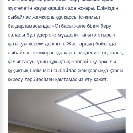
жүктелетін жауапкершілік аса жоғары. Еліміздің
сыбайлас жемқорлыққа қарсы іс-қимыл
бағдарламасында: «Отбасы және білім беру
саласы бұл үдеріске мүдделік таныта отырып
қатысуы керек» делінген. Жастардың бойында
сыбайлас жемқорлыққа қарсы мәдениеттің толық
қалыптасуы үшін құқықтық жаппай оқу арқылы
құқықтық білім мен сыбайлас жемқорлыққа қарсы
күресу тәрбиесімен қамтамасыз ету қажет.