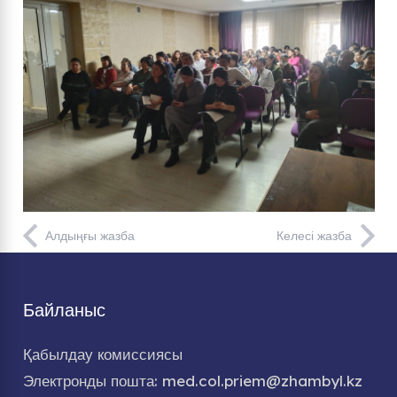
Алдыңғы жазба
Келесі жазба
Байланыс
Қабылдау комиссиясы
Электронды пошта: med.col.priem@zhambyl.kz