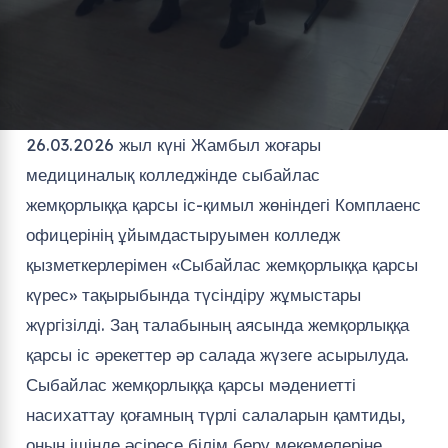
26.03.2026 жыл күні Жамбыл жоғары
медициналық колледжінде сыбайлас
жемқорлыққа қарсы іс-қимыл жөніндегі Комплаенс
офицерінің ұйымдастыруымен колледж
қызметкерлерімен «Сыбайлас жемқорлыққа қарсы
күрес» тақырыбында түсіндіру жұмыстары
жүргізілді. Заң талабының аясында жемқорлыққа
қарсы іс әрекеттер әр салада жүзеге асырылуда.
Сыбайлас жемқорлыққа қарсы мәдениетті
насихаттау қоғамның түрлі салаларын қамтиды,
оның ішінде әсіресе білім беру мекемелеріне