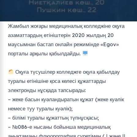
Жамбыл жоғары медициналық колледжіне оқуға
азаматтардың өтініштерін 2020 жылдың 20
маусымнан бастап онлайн режимінде «Egov»
порталы арқылы қабылдайды.
⠀⠀⠀⠀
Оқуға түсушілер колледжге оқуға қабылдау
туралы өтінішіне қоса келесі құжаттарды
электронды нұсқада тапсырады: ⠀⠀⠀⠀
– жеке басын куәландыратын құжат (жеке куәлік
немесе туу туралы куәлік);
– білімі туралы құжаттың түпнұсқасы;
– №086-е нысаны бойынша медициналық
анықтаманы флюорография суретімен ( І және ІІ