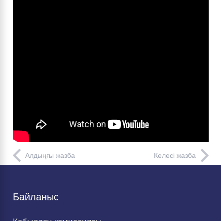
Алдыңғы жазба
Келесі жазба
Байланыс