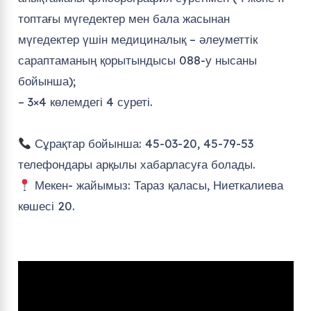
топтағы мүгедектер мен бала жасынан
мүгедектер үшін медициналық – әлеуметтік
сараптаманың қорытындысы 088-у нысаны
бойынша);
– 3×4 көлемдегі 4 суреті. ⠀⠀⠀⠀
⠀⠀⠀⠀
Сұрақтар бойынша: 45-03-20, 45-79-53
телефондары арқылы хабарласуға болады.
Мекен- жайымыз: Тараз қаласы, Ниеткалиева
көшесі 20.