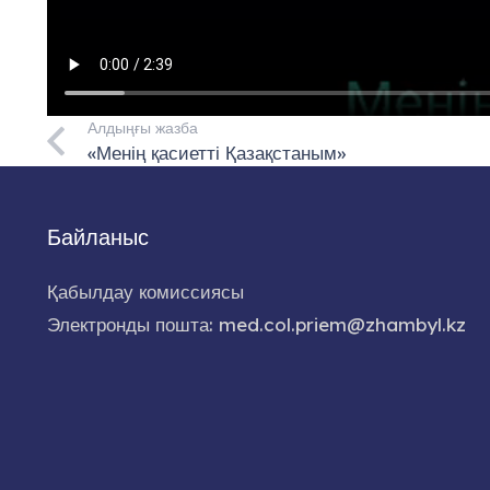
Алдыңғы жазба
«Менің қасиетті Қазақстаным»
Байланыс
Қабылдау комиссиясы
Электронды пошта: med.col.priem@zhambyl.kz