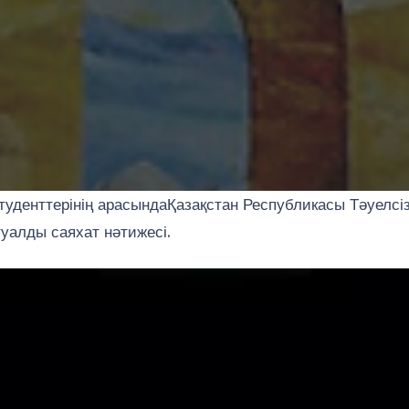
уденттерінің арасындаҚазақстан Республикасы Тәуелсізд
алды саяхат нәтижесі.