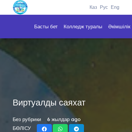
Каз
Рус
Eng
Басты бет
Колледж туралы
Әкімшілік
Виртуалды саяхат
Без рубрики
6 жылдар ago
БӨЛІСУ