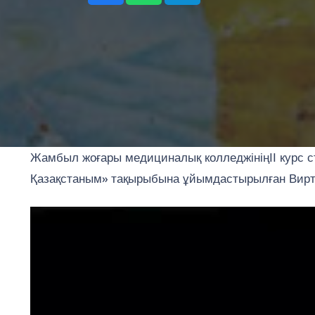
Жамбыл жоғары медициналық колледжініңІІ курс ст
Қазақстаным» тақырыбына ұйымдастырылған Вирту