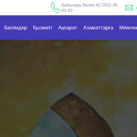
Қабылдау бөлімі 8(7262) 45
03 20
Бөлімдер
Қызметі
Ақпарат
Азаматтарға
Мемлек