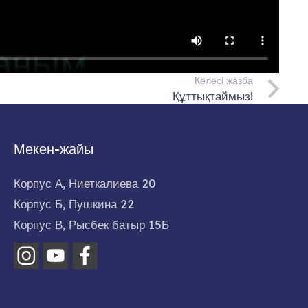
Келесі жазба
Құттықтаймыз!
Мекен-жайы
Корпус А, Ниеткалиева 20
Корпус Б, Пушкина 22
Корпус В, Рысбек батыр 15Б