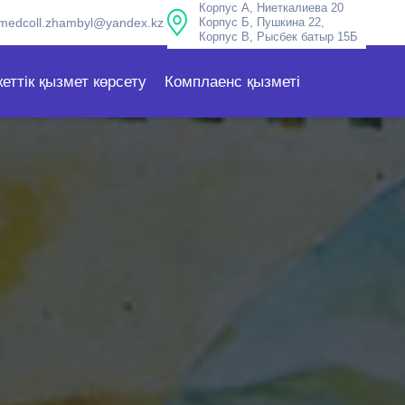
Корпус А, Ниеткалиева 20
medcoll.zhambyl@yandex.kz
Корпус Б, Пушкина 22,
Корпус В, Рысбек батыр 15Б
еттік қызмет көрсету
Комплаенс қызметі