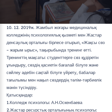
10. 12. 2019ж. Жамбыл жоғары медициналық
колледжінің психологиялық қызметі мен Жастар
денсаулық орталығы бірлесе отырып, «Жақсы сөз
– жарым ырыс», тақырыбында тренинг өтті.
Тренингтің мақсаты: студенттерге сөз құдіретін
ұғындыру, сөздің қасиетін бағалай білуге және
сөйлеу әдебін сақтай білуге үйрету, бабалар
тағылымы мен нақыл сөздердің тәлім-тәрбиелік
мәнін түсіндіру.
Қатысқандар:
1.Колледж психологы: А.Н.Оскенбаева
2.Жастар ресурстық орталығының психологы: