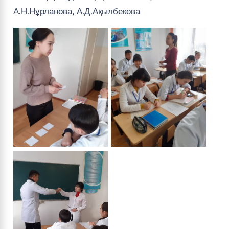
А.Н.Нұрланова, А.Д.Ақылбекова