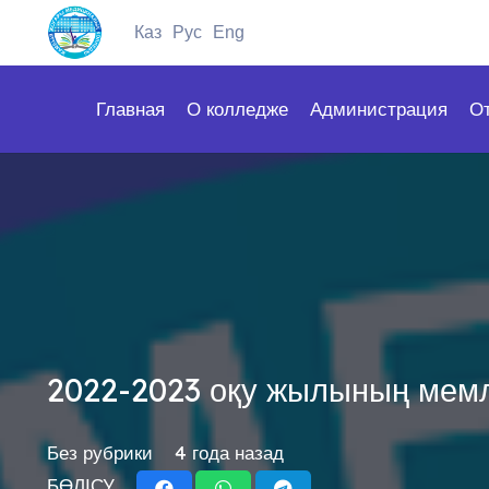
Каз
Рус
Eng
Главная
О колледже
Администрация
О
2022-2023 оқу жылының мемл
Без рубрики
4 года назад
БӨЛІСУ