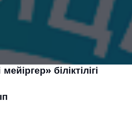
ейіргер» біліктілігі
п