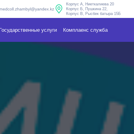
Корпус А, Ниеткалиева 20
medcoll.zhambyl@yandex.kz
Корпус Б, Пушкина 22,
Корпус В, Рысбек батыра 15Б
Государственные услуги
Комплаенс служба