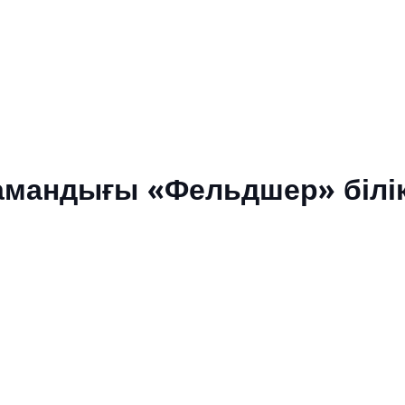
амандығы «Фельдшер» білік