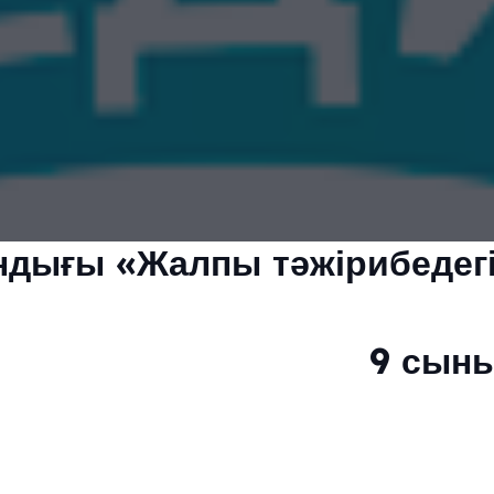
ндығы «Жалпы тәжірибедегі м
9 сыны