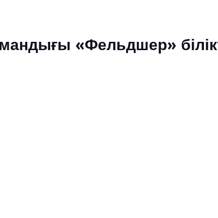
амандығы «Фельдшер» білікт