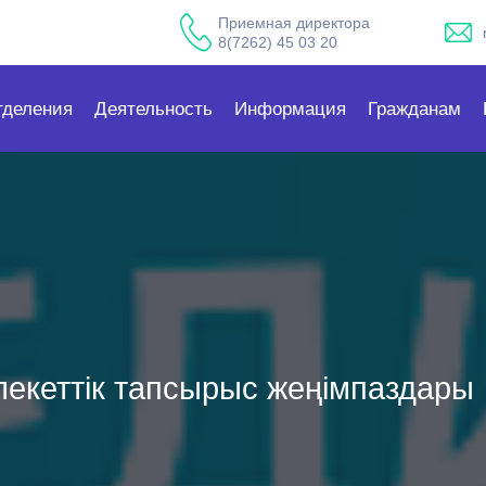
Приемная директора
8(7262) 45 03 20
тделения
Деятельность
Информация
Гражданам
екеттік тапсырыс жеңімпаздары