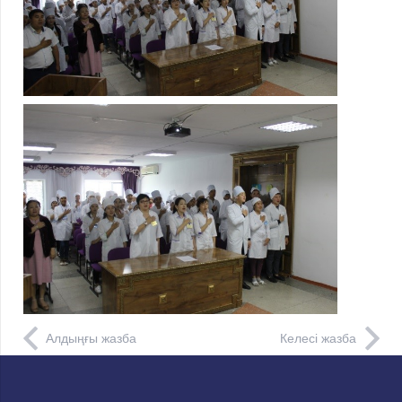
Алдыңғы жазба
Келесі жазба