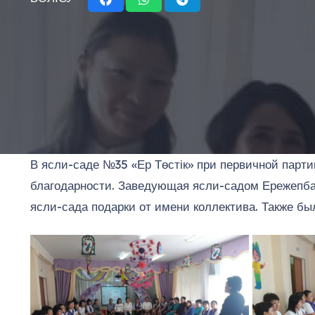
В ясли-саде №35 «Ер Төстік» при первичной парт
благодарности. Заведующая ясли-садом Ережепба
ясли-сада подарки от имени коллектива. Также б