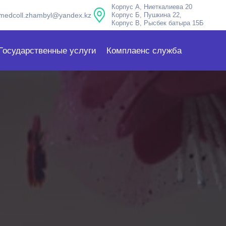
Корпус А, Ниеткалиева 20
medcoll.zhambyl@yandex.kz
Корпус Б, Пушкина 22,
Корпус В, Рысбек батыра 15Б
Государственные услуги
Комплаенс служба