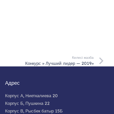
Келесі жазба
Конкурс » Лучший лидер — 2019»
Адрес
Корпус А, Ниеткалиева 20
Корпус Б, Пушкина 22
Корпус В, Рысбек батыр 15Б