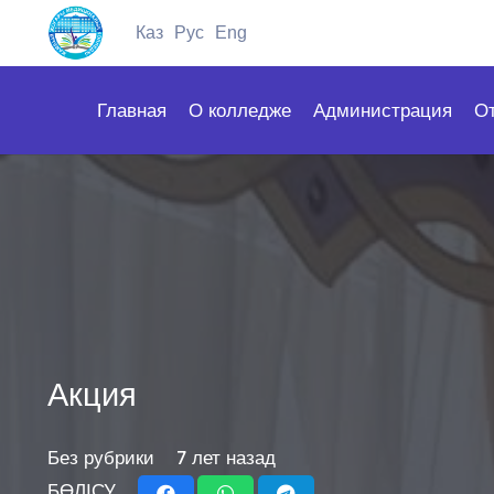
Каз
Рус
Eng
Главная
О колледже
Администрация
О
Акция
Без рубрики
7 лет назад
БӨЛІСУ