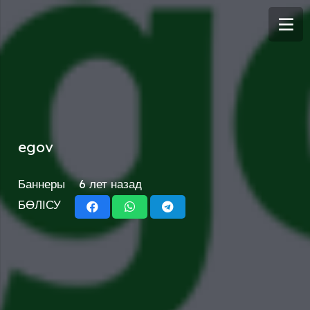
egov
Баннеры
6 лет назад
БӨЛІСУ