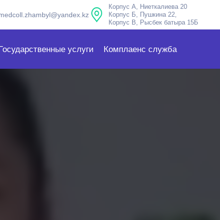
Корпус А, Ниеткалиева 20
medcoll.zhambyl@yandex.kz
Корпус Б, Пушкина 22,
Корпус В, Рысбек батыра 15Б
Государственные услуги
Комплаенс служба