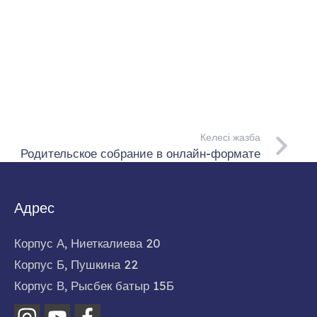
Келесі жазба
Родительское собрание в онлайн-формате
Адрес
Корпус А, Ниеткалиева 20
Корпус Б, Пушкина 22
Корпус В, Рысбек батыр 15Б