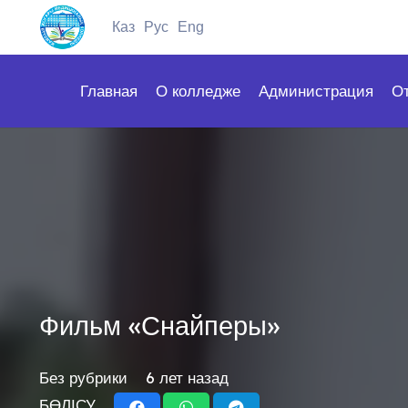
Каз
Рус
Eng
Главная
О колледже
Администрация
О
Фильм «Снайперы»
Без рубрики
6 лет назад
БӨЛІСУ