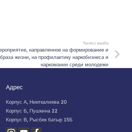
Келесі жазба
ероприятие, направленное на формирование и
образа жизни, на профилактику наркобизнеса и
наркомании среди молодежи
Адрес
Корпус А, Ниеткалиева 20
Корпус Б, Пушкина 22
Корпус В, Рысбек батыр 15Б