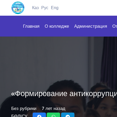
Каз
Рус
Eng
Главная
О колледже
Администрация
О
«Формирование антикоррупци
Без рубрики
7 лет назад
БӨЛІСУ