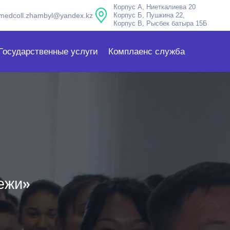
Корпус А, Ниеткалиева 20
medcoll.zhambyl@yandex.kz
Корпус Б, Пушкина 22,
Корпус В, Рысбек батыра 15Б
Государственные услуги
Комплаенс служба
ежи»