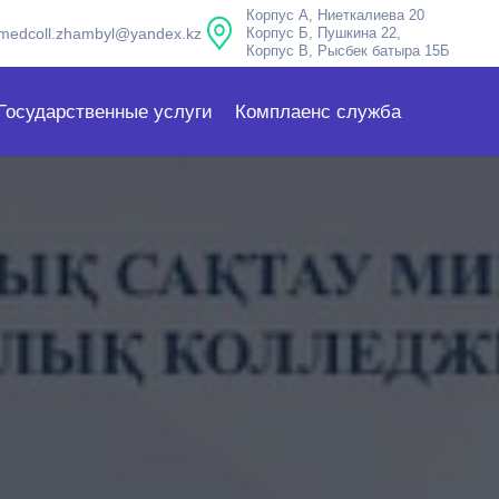
Корпус А, Ниеткалиева 20
medcoll.zhambyl@yandex.kz
Корпус Б, Пушкина 22,
Корпус В, Рысбек батыра 15Б
Государственные услуги
Комплаенс служба