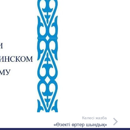
Келесі жазба
«Өзекті өртер шындық»