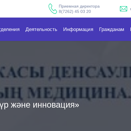
Приемная директора
8(7262) 45 03 20
тделения
Деятельность
Информация
Гражданам
стүр және инновация»