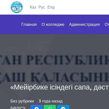
Каз
Рус
Eng
Главная
О колледже
Администрация
О
«Мейірбике ісіндегі сапа, дә
Без рубрики
3 года назад
БӨЛІСУ