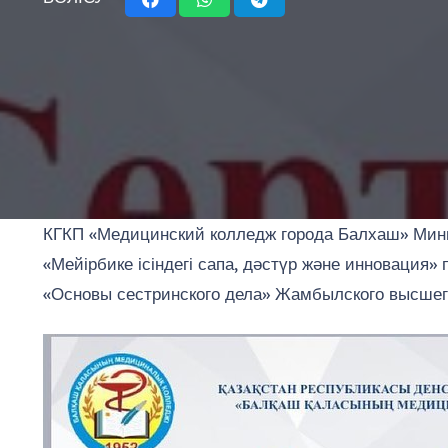
КГКП «Медицинский колледж города Балхаш» Мини
«Мейірбике ісіндегі сапа, дәстүр және инноваци
«Основы сестринского дела» Жамбылского высшего