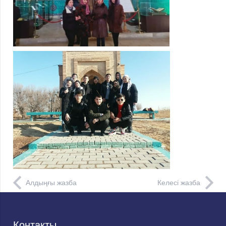
Алдыңғы жазба
Келесі жазба
Контакты