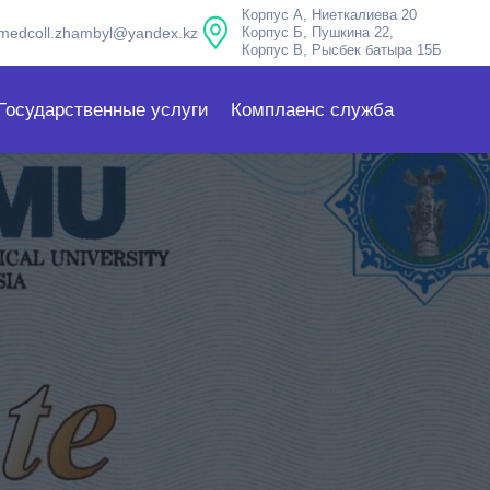
Корпус А, Ниеткалиева 20
medcoll.zhambyl@yandex.kz
Корпус Б, Пушкина 22,
Корпус В, Рысбек батыра 15Б
Государственные услуги
Комплаенс служба