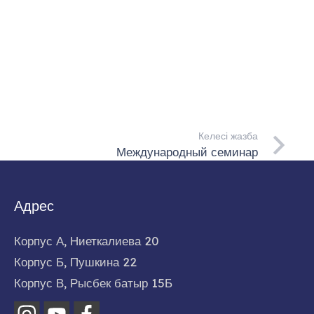
Келесі жазба
Международный семинар
Адрес
Корпус А, Ниеткалиева 20
Корпус Б, Пушкина 22
Корпус В, Рысбек батыр 15Б