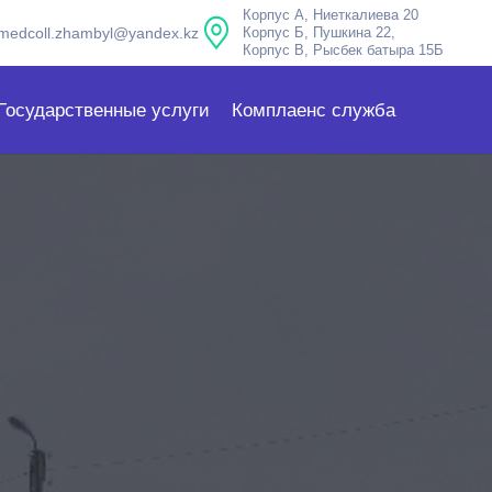
Корпус А, Ниеткалиева 20
medcoll.zhambyl@yandex.kz
Корпус Б, Пушкина 22,
Корпус В, Рысбек батыра 15Б
Государственные услуги
Комплаенс служба