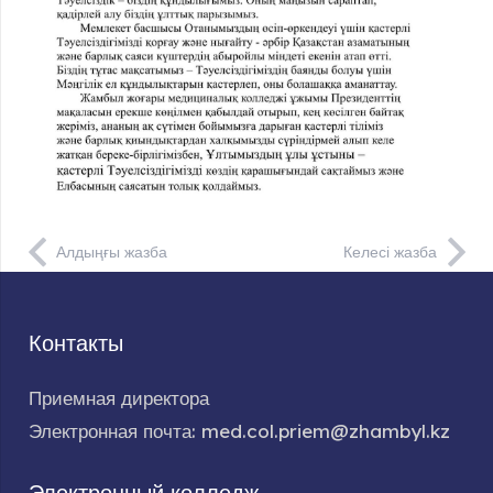
Алдыңғы жазба
Келесі жазба
Контакты
Приемная директора
Электронная почта: med.col.priem@zhambyl.kz
Электронный колледж