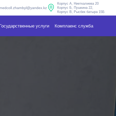
Корпус А, Ниеткалиева 20
medcoll.zhambyl@yandex.kz
Корпус Б, Пушкина 22,
Корпус В, Рысбек батыра 15Б
Государственные услуги
Комплаенс служба