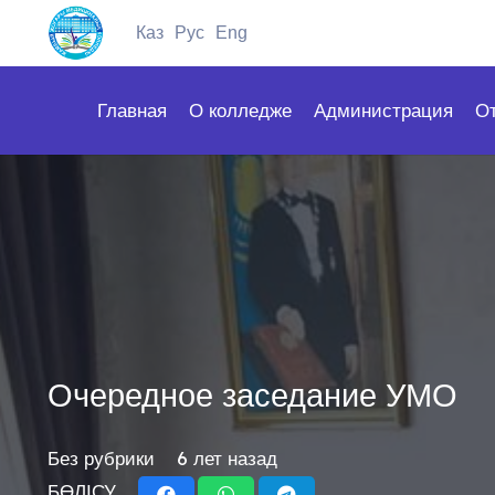
Каз
Рус
Eng
Главная
О колледже
Администрация
О
Очередное заседание УМО
Без рубрики
6 лет назад
БӨЛІСУ