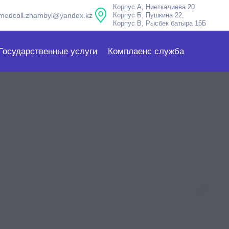
Корпус А, Ниеткалиева 20
medcoll.zhambyl@yandex.kz
Корпус Б, Пушкина 22,
Корпус В, Рысбек батыра 15Б
Государственные услуги
Комплаенс служба