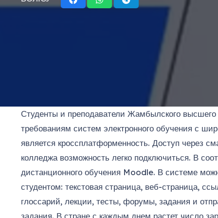
Студенты и преподаватели Жамбылского высшего 
требованиям систем электронного обучения с ши
является кроссплатформенность. Доступ через см
колледжа возможность легко подключиться. В соо
дистанционного обучения Moodle. В системе мож
студентом: текстовая страница, веб-страница, ссы
глоссарий, лекции, тесты, форумы, задания и от
задания. В стране с каждым днем растет число з