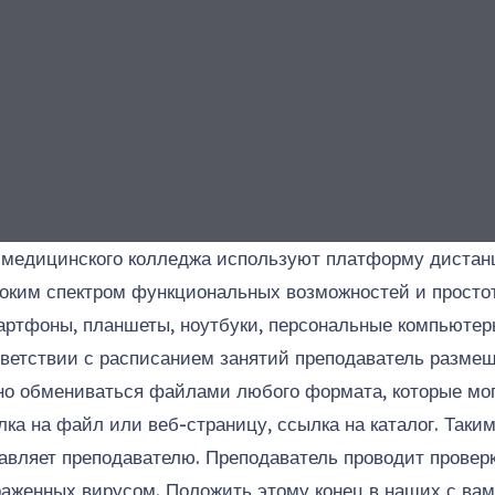
медицинского колледжа используют платформу дистанц
роким спектром функциональных возможностей и прост
артфоны, планшеты, ноутбуки, персональные компьютер
тветствии с расписанием занятий преподаватель размещ
но обмениваться файлами любого формата, которые мо
лка на файл или веб-страницу, ссылка на каталог. Таки
правляет преподавателю. Преподаватель проводит прове
араженных вирусом. Положить этому конец в наших с ва