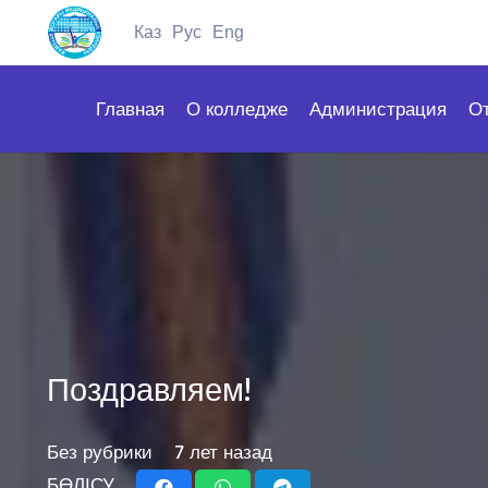
Каз
Рус
Eng
Главная
О колледже
Администрация
О
Поздравляем!
Без рубрики
7 лет назад
БӨЛІСУ