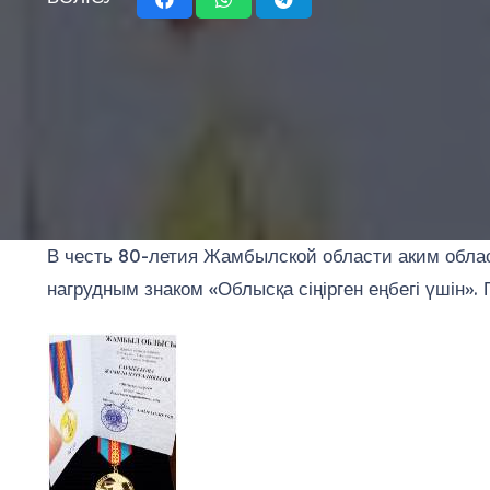
В честь 80-летия Жамбылской области аким обла
нагрудным знаком «Облысқа сіңірген еңбегі үшін».