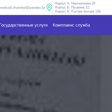
Корпус А, Ниеткалиева 20
medcoll.zhambyl@yandex.kz
Корпус Б, Пушкина 22,
Корпус В, Рысбек батыра 15Б
Государственные услуги
Комплаенс служба