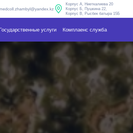
Корпус А, Ниеткалиева 20
medcoll.zhambyl@yandex.kz
Корпус Б, Пушкина 22,
Корпус В, Рысбек батыра 15Б
Государственные услуги
Комплаенс служба