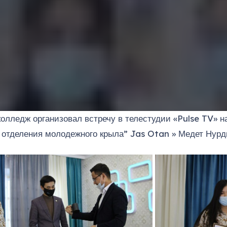
лледж организовал встречу в телестудии «Pulse TV» н
го отделения молодежного крыла” Jas Otan » Медет Нур