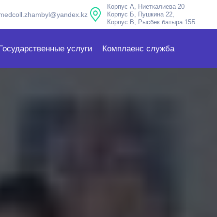
Корпус А, Ниеткалиева 20
medcoll.zhambyl@yandex.kz
Корпус Б, Пушкина 22,
Корпус В, Рысбек батыра 15Б
Государственные услуги
Комплаенс служба