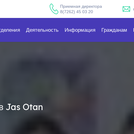
Приемная директора
8(7262) 45 03 20
тделения
Деятельность
Информация
Гражданам
в Jas Otan