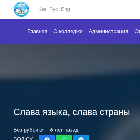
Каз
Рус
Eng
Главная
О колледже
Администрация
О
Слава языка, слава страны
Без рубрики
6 лет назад
БӨЛІСУ