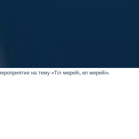
оприятие на тему «Тіл мерейі, ел мерейі».