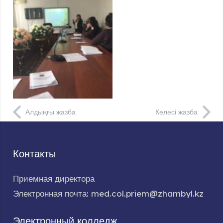
Алдыңғы жазба
Келесі жазба
Контакты
Приемная директора
Электронная почта: med.col.priem@zhambyl.kz
Электронный колледж