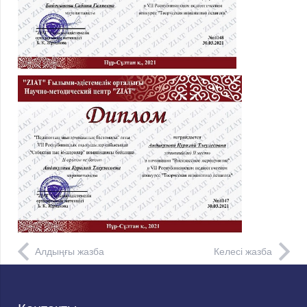
Алдыңғы жазба
Келесі жазба