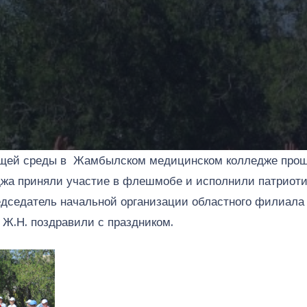
ающей среды в Жамбылском медицинском колледже прош
джа приняли участие в флешмобе и исполнили патриотич
седатель начальной организации областного филиала п
Ж.Н. поздравили с праздником.