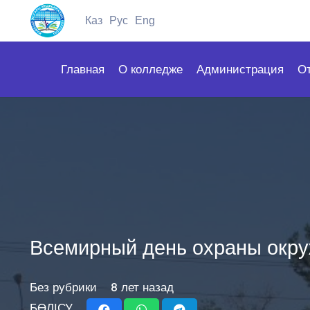
Каз
Рус
Eng
Главная
О колледже
Администрация
О
Всемирный день охраны окр
Без рубрики
8 лет назад
БӨЛІСУ