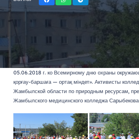
05.06.2018 г. ко Всемирному дню охраны окруж
қорғау-баршаға — ортақ міндет». Активисты колле
Жамбылской области по природным ресурсам, пред
Жамбылского медицинского колледжа Сарыбекова 