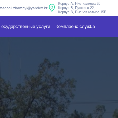
Корпус А, Ниеткалиева 20
medcoll.zhambyl@yandex.kz
Корпус Б, Пушкина 22,
Корпус В, Рысбек батыра 15Б
Государственные услуги
Комплаенс служба