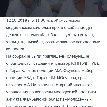
12.10.2018 г. в 11.00 ч. в Жамбылском
медицинском колледже прошло собрание для
девочек на тему: «Қыз бала — ұлттың ұстазы,
халықтың шырайы», организованное психологами
колледжа.
На собрание были приглашены следующие
специалисты: старший инспектор ЮПП УДП УВД
г. Тараз капитан полиции М.А.Юсупова, майор
полиции УВД г. Тараз Ш.Ш.Юсупова, врач
нарколог А.А Ниязалиева, старший инспектор
управления по вопросам молодежной политики
акимата Жамбылской области «Молодежный
ресурсный центр»; психолог Г.Т.Карсабекова,