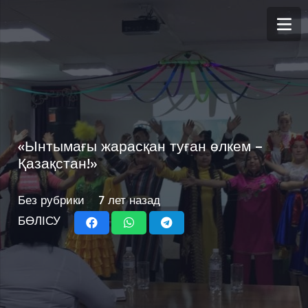
«Ынтымағы жарасқан туған өлкем –
Қазақстан!»
Без рубрики
7 лет назад
БӨЛІСУ