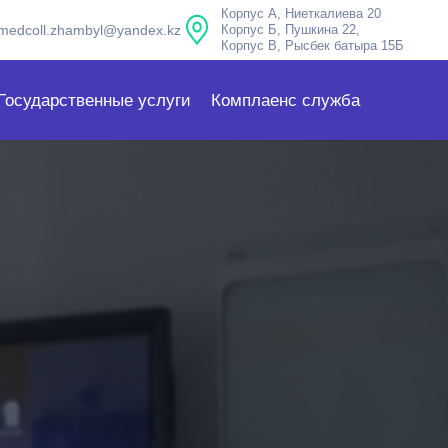
Корпус А, Ниеткалиева 20
medcoll.zhambyl@yandex.kz
Корпус Б, Пушкина 22,
Корпус В, Рысбек батыра 15Б
Государственные услуги
Комплаенс служба