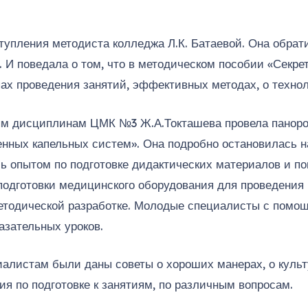
упления методиста колледжа Л.К. Батаевой. Она обрат
. И поведала о том, что в методическом пособии «Секре
х проведения занятий, эффективных методах, о технол
ым дисциплинам ЦМК №3 Ж.А.Токташева провела панором
нных капельных систем». Она подробно остановилась на
сь опытом по подготовке дидактических материалов и п
 подготовки медицинского оборудования для проведения
етодической разработке. Молодые специалисты с помо
азательных уроков.
иалистам были даны советы о хороших манерах, о куль
ия по подготовке к занятиям, по различным вопросам.