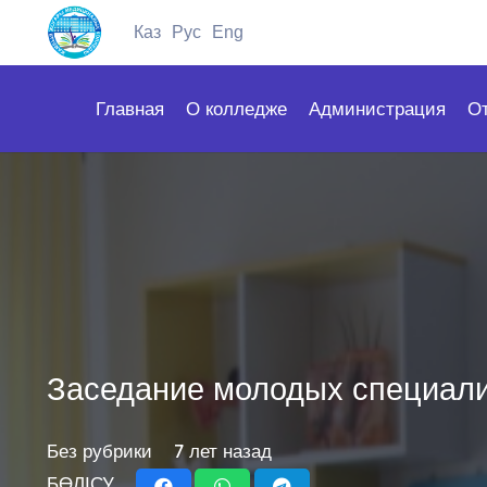
Каз
Рус
Eng
Главная
О колледже
Администрация
О
Заседание молодых специал
Без рубрики
7 лет назад
БӨЛІСУ