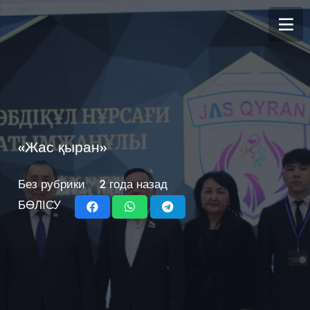
«Жас қыран»
Без рубрики
2 года назад
БӨЛІСУ