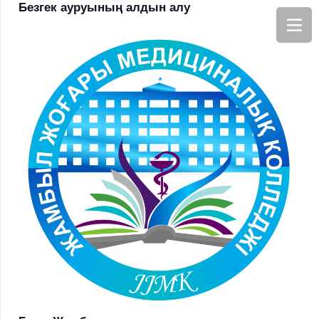
Безгек ауруының алдын алу