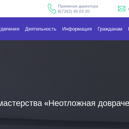
Приемная директора
8(7262) 45 03 20
тделения
Деятельность
Информация
Гражданам
мастерства «Неотложная доврач