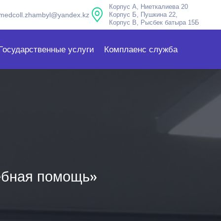
Корпус А, Ниеткалиева 20
medcoll.zhambyl@yandex.kz
Корпус Б, Пушкина 22,
Корпус В, Рысбек батыра 15Б
Государственные услуги
Комплаенс служба
ебная помощь»