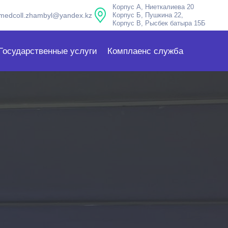
Корпус А, Ниеткалиева 20
medcoll.zhambyl@yandex.kz
Корпус Б, Пушкина 22,
Корпус В, Рысбек батыра 15Б
Государственные услуги
Комплаенс служба