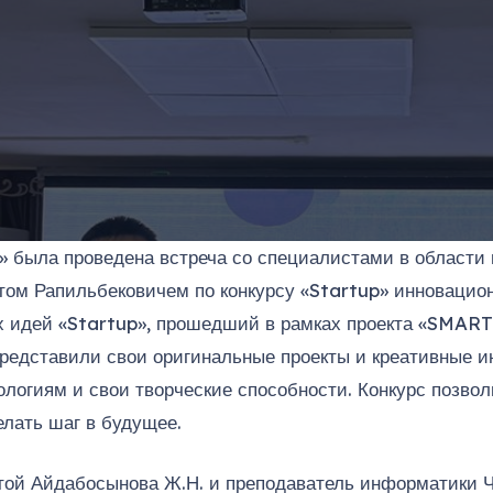
» была проведена встреча со специалистами в облас
ом Рапильбековичем по конкурсу «Startup» инновацион
ых идей «Startup», прошедший в рамках проекта «SMART
 представили свои оригинальные проекты и креативные 
логиям и свои творческие способности. Конкурс позво
елать шаг в будущее.
той Айдабосынова Ж.Н. и преподаватель информатики Ч