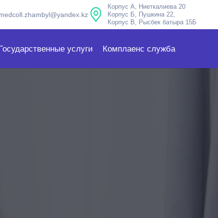
Корпус А, Ниеткалиева 20
medcoll.zhambyl@yandex.kz
Корпус Б, Пушкина 22,
Корпус В, Рысбек батыра 15Б
Государственные услуги
Комплаенс служба