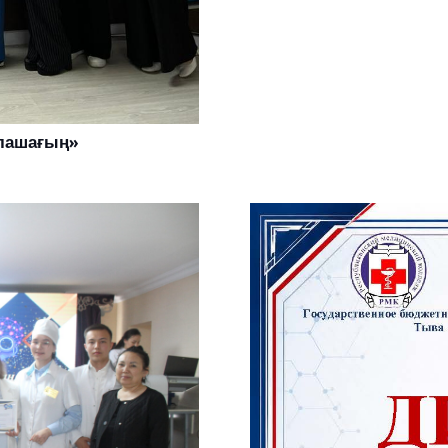
олашағың»