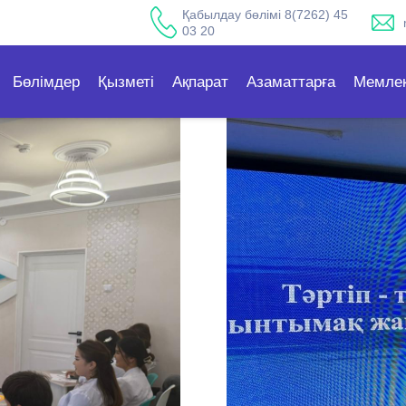
Қабылдау бөлімі 8(7262) 45
03 20
Бөлімдер
Қызметі
Ақпарат
Азаматтарға
Мемлек