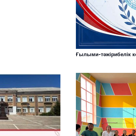
Ғылыми-тәжірибелік 