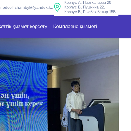
Корпус А, Ниеткалиева 20
medcoll.zhambyl@yandex.kz
Корпус Б, Пушкина 22,
Корпус В, Рысбек батыр 15Б
еттік қызмет көрсету
Комплаенс қызметі