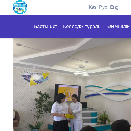
Каз
Рус
Eng
Басты бет
Колледж туралы
Әкімшілік