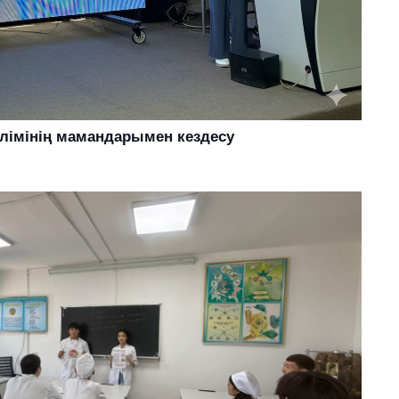
өлімінің мамандарымен кездесу